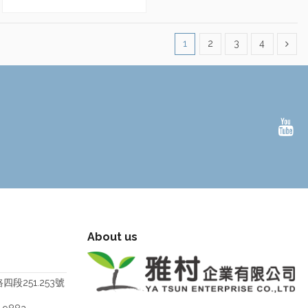
1
2
3
4
About us
段251.253號