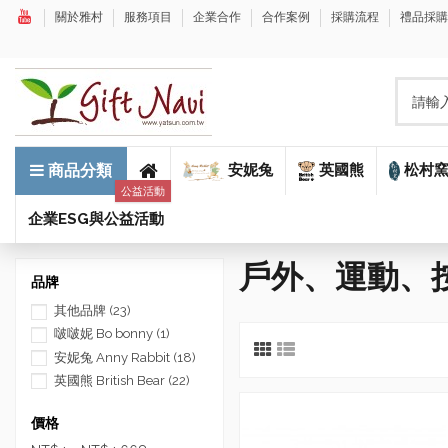
關於雅村
服務項目
企業合作
合作案例
採購流程
禮品採
安妮兔
英國熊
松村
商品分類
公益活動
企業ESG與公益活動
戶外、運動、
品牌
其他品牌
(23)
啵啵妮 Bo bonny
(1)
安妮兔 Anny Rabbit
(18)
英國熊 British Bear
(22)
價格