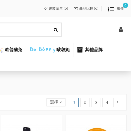
0
追蹤清單 (
0
)
商品比較 (
0
)
報價
歐普蘭兔
啵啵妮
其他品牌
選擇
1
2
3
4