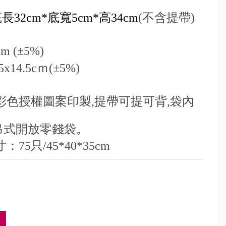
底
長
32cm*
底寬
5cm*
高
34cm
(
不含提帶
)
m (
±
5%)
5x14.5c
ｍ
(
±
5%)
彩色授權圖案印製
,
提帶可提可背
,
袋內
有
放零錢袋
。
寸：
75
只
/45*40*35cm