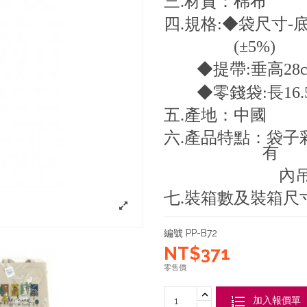
三
.
材質：棉布
四
.
規格
:
◆袋尺寸
-
(
±
5%)
◆提帶
:
垂高
28c
◆零錢袋
:
長
16.
五
.
產地：中國
六
.
產品特點：袋子
內吊式開
七
.
裝箱數及裝箱尺
編號
PP-B72
NT$371
零售價
加入報價單