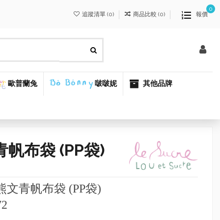
0
追蹤清單 (
0
)
商品比較 (
0
)
報價
歐普蘭兔
啵啵妮
其他品牌
帆布袋 (PP袋)
熊文青帆布袋
(PP
袋
)
72