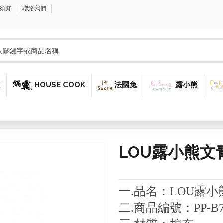
購須知
聯絡我們
窯
HOUSE COOK
法國兔
露小熊
LOU露小熊文青
一
.
品名：
LOU
露小
二
.
商品編號：
PP-B