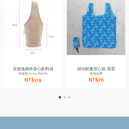
安妮兔棉布背心飲料袋
掛勾輕量背心袋-星星
安妮兔 Anny Rabbit
其他品牌
NT$119
NT$78