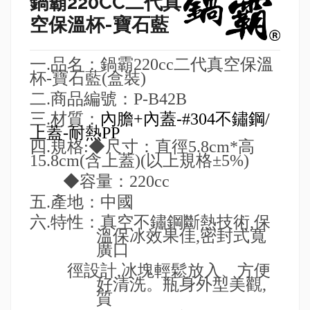
鍋霸220CC二代真
空保溫杯-寶石藍
一
.
品名：
鍋霸
220cc
二代真空保溫
杯
-
寶石藍
(
盒裝
)
二
.
商品編號：
P-B42B
三
.
材質：
內
膽
+
內蓋
-#
304
不鏽鋼
/
上蓋
-
耐熱
PP
四
.
規格
:
◆尺寸：直徑
5.8cm*
高
15.8c
m(
含上蓋
)(
以上規格±
5%)
◆容量：
220cc
五
.
產地：
中國
六
.
特性：真空不鏽鋼斷熱技術
,
保
溫保冰效果佳
,
密封式寬
廣口
徑設計
,
冰塊輕鬆放入、方便
好清洗。瓶身外型美觀
,
質