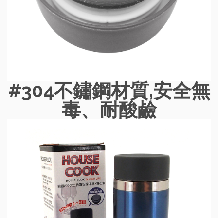
#304不鏽鋼材質,安全無
毒、耐酸鹼