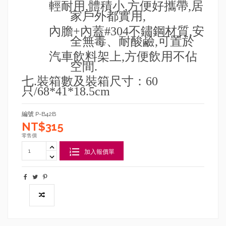
輕耐用
,
體積小
,
方便好攜帶
,
居
家戶外都實用
,
內膽
+
內蓋
#304
不鏽鋼材質
,
安
全無毒、耐酸鹼
,
可置於
汽車飲料架上
,
方便飲用不佔
空間
.
七
.
裝箱數及裝箱尺寸：
60
只
/68*41*18.5cm
編號
P-B42B
NT$315
零售價
加入報價單