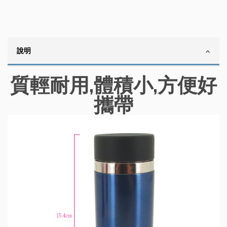
說明
質輕耐用,體積小,方便好
攜帶