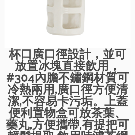
杯口廣口徑設計，並可
放置冰塊直接飲用，
#304內膽不鏽鋼材質可
冷熱兩用,廣口徑方便清
潔,不容易卡污垢。上蓋
便利置物盒可放茶葉、
藥丸,方便攜帶,有提把可