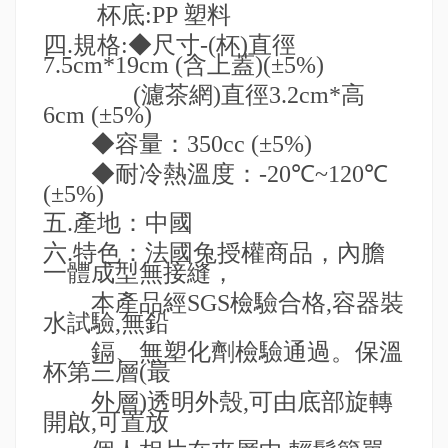
杯底
:PP
塑料
四
.
規格
:
◆尺寸
-(
杯
)
直徑
7.5cm*19cm (
含上蓋
)
(
±
5%)
(
濾茶網
)
直徑
3.2cm*
高
6cm (
±
5%)
◆容量：
350cc
(
±
5%)
◆耐冷熱溫度：
-20
℃
~120
℃
(
±
5%)
五
.
產地：中國
六
.
特色：法國兔授權商品，內膽
一體成型無接縫，
本
產品經
SGS
檢驗合格
,
容器裝
水試驗
,
無鉛
鎘
、無塑化劑檢驗通過。保溫
杯第三層
(
最
外層
)
透明外殼
,
可由底部旋轉
開啟
,
可置放