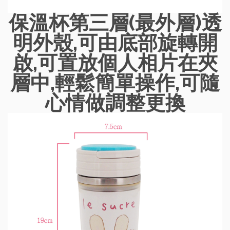
保溫杯第三層(最外層)透
明外殼,可由底部旋轉開
啟,可置放個人相片在夾
層中,輕鬆簡單操作,可隨
心情做調整更換