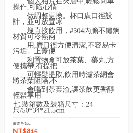
個人相片在夾層中
,
輕鬆簡單
操作
,
可隨心情
做調整更換。杯口廣口徑設
計，並可放置冰
塊直接飲用，
#304
內膽不鏽鋼
材質可冷熱兩
用
,
廣口徑方便清潔
,
不容易卡
污垢。上蓋便
利置物盒可放茶葉、藥丸
,
方
便攜帶
,
有提把
可輕鬆提取
,
飲用時濾茶網會
將茶葉阻隔
,
不
會喝到茶葉渣
,
讓茶飲更香醇
輕鬆享用
七
.
裝箱數及裝箱尺寸：
24
只
/50*34*21.5cm
編號
P-B01
NT$815