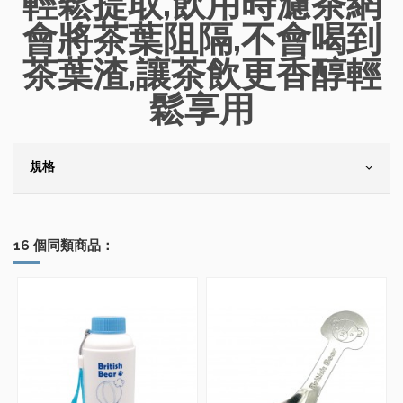
輕鬆提取,飲用時濾茶網
會將茶葉阻隔,不會喝到
茶葉渣,讓茶飲更香醇輕
鬆享用
規格
16 個同類商品：