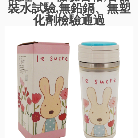
裝水試驗,無鉛鎘、無塑
化劑檢驗通過