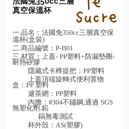
法國兔350cc三層
真空保溫杯
一
.
品名：法國兔
350cc
三層真空保
溫杯
(
盒裝
)
二
.
商品編號：
P-B01
三
.
材質：上蓋
-
PP
塑料
+
防漏墊圈
-
耐熱矽膠
隱藏式卡榫提把：
PP
塑料
上蓋頂端旋轉式便利置物
盒：
PP
塑料
濾茶網：
PP
塑料
內膽：
#304
不鏽鋼
,
通過
SGS
無塑化劑
.
鉛
鎘無毒測試
杯外殼：
AS(
塑膠
)